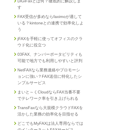
DiGiFaxとは何？徹底的に解説しま
す
FAX受信が多めならfaximoが適して
いる？kintoneとの連携で効率化しよ
う
jFAXを手軽に使ってオフィスのクラ
ウド化に役立つ
03FAX、ナンバーポータビリティも
可能で地方でも利用しやすいと評判
NetFAXなら業務連絡やプロモーシ
ョンに強い？FAX送信に特化したシ
ンプルサービス
まいと～くCloudならFAX当番不要
でテレワーク率を引き上げられる
TransFaxなら大規模クラウドFAXを
活かした業務の効率化を目指せる
どこでもMyFAXは法人専用ならでは
のインターネットFAXサービス