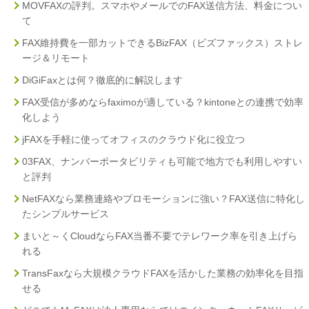
MOVFAXの評判。スマホやメールでのFAX送信方法、料金につい
て
FAX維持費を一部カットできるBizFAX（ビズファックス）ストレ
ージ＆リモート
DiGiFaxとは何？徹底的に解説します
FAX受信が多めならfaximoが適している？kintoneとの連携で効率
化しよう
jFAXを手軽に使ってオフィスのクラウド化に役立つ
03FAX、ナンバーポータビリティも可能で地方でも利用しやすい
と評判
NetFAXなら業務連絡やプロモーションに強い？FAX送信に特化し
たシンプルサービス
まいと～くCloudならFAX当番不要でテレワーク率を引き上げら
れる
TransFaxなら大規模クラウドFAXを活かした業務の効率化を目指
せる