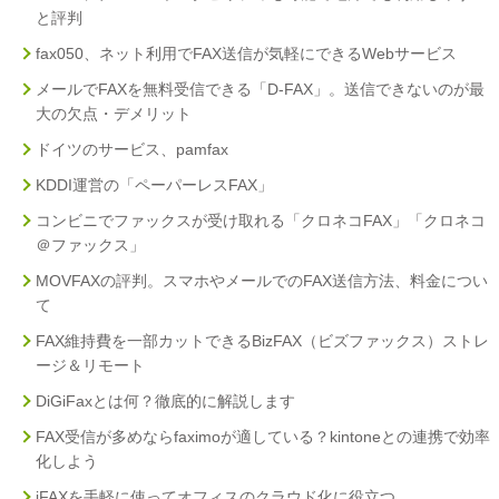
と評判
fax050、ネット利用でFAX送信が気軽にできるWebサービス
メールでFAXを無料受信できる「D-FAX」。送信できないのが最
大の欠点・デメリット
ドイツのサービス、pamfax
KDDI運営の「ペーパーレスFAX」
コンビニでファックスが受け取れる「クロネコFAX」「クロネコ
＠ファックス」
MOVFAXの評判。スマホやメールでのFAX送信方法、料金につい
て
FAX維持費を一部カットできるBizFAX（ビズファックス）ストレ
ージ＆リモート
DiGiFaxとは何？徹底的に解説します
FAX受信が多めならfaximoが適している？kintoneとの連携で効率
化しよう
jFAXを手軽に使ってオフィスのクラウド化に役立つ