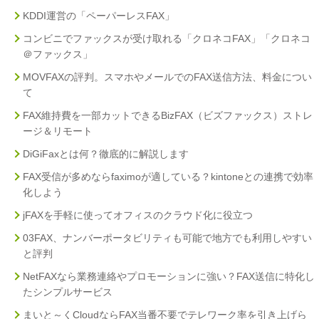
KDDI運営の「ペーパーレスFAX」
コンビニでファックスが受け取れる「クロネコFAX」「クロネコ
＠ファックス」
MOVFAXの評判。スマホやメールでのFAX送信方法、料金につい
て
FAX維持費を一部カットできるBizFAX（ビズファックス）ストレ
ージ＆リモート
DiGiFaxとは何？徹底的に解説します
FAX受信が多めならfaximoが適している？kintoneとの連携で効率
化しよう
jFAXを手軽に使ってオフィスのクラウド化に役立つ
03FAX、ナンバーポータビリティも可能で地方でも利用しやすい
と評判
NetFAXなら業務連絡やプロモーションに強い？FAX送信に特化し
たシンプルサービス
まいと～くCloudならFAX当番不要でテレワーク率を引き上げら