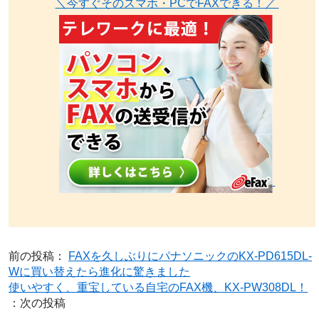
＼今すぐそのスマホ・PCでFAXできる！／
前の投稿：
FAXを久しぶりにパナソニックのKX-PD615DL-
Wに買い替えたら進化に驚きました
使いやすく、重宝している自宅のFAX機、KX-PW308DL！
：次の投稿