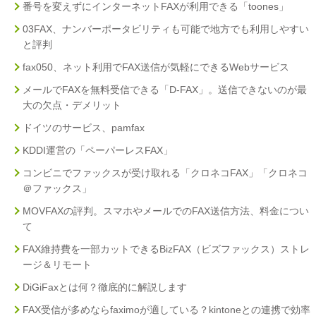
番号を変えずにインターネットFAXが利用できる「toones」
03FAX、ナンバーポータビリティも可能で地方でも利用しやすい
と評判
fax050、ネット利用でFAX送信が気軽にできるWebサービス
メールでFAXを無料受信できる「D-FAX」。送信できないのが最
大の欠点・デメリット
ドイツのサービス、pamfax
KDDI運営の「ペーパーレスFAX」
コンビニでファックスが受け取れる「クロネコFAX」「クロネコ
＠ファックス」
MOVFAXの評判。スマホやメールでのFAX送信方法、料金につい
て
FAX維持費を一部カットできるBizFAX（ビズファックス）ストレ
ージ＆リモート
DiGiFaxとは何？徹底的に解説します
FAX受信が多めならfaximoが適している？kintoneとの連携で効率