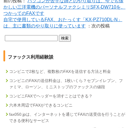
前の投稿：
パソコンが苦手な姉とのやり取りは、今でも懐
かしい三洋電機のパーソナルファクシミリSFX-DW710を、
つかってのFAXです
自宅で使用しているFAX、おたっくす「KX-PZ710DL-N」
は、主に書類のやり取りに使っています
：次の投稿
検
索:
ファックス利用経験談
コンビニで2枚など、複数枚のFAXを送信する方法と料金
コンビニのFAXの送信料金は、1枚いくら？セブンイレブン、フ
ァミマ、ローソン、ミニストップのファックスの値段
コンビニFAXでヘッダーを消すことはできる？
六本木周辺でFAXができるコンビニ
fax050.jpは、インターネットを通じてFAXの送受信を行うことが
できる便利なサービス