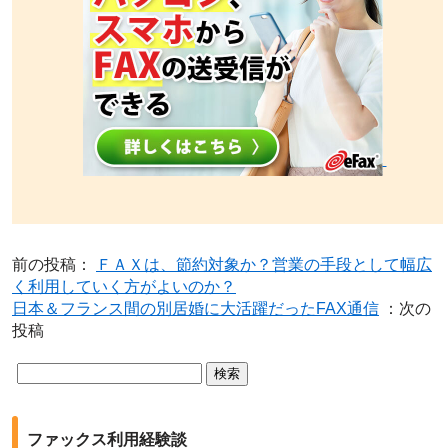
前の投稿：
ＦＡＸは、節約対象か？営業の手段として幅広
く利用していく方がよいのか？
日本＆フランス間の別居婚に大活躍だったFAX通信
：次の
投稿
検
索:
ファックス利用経験談