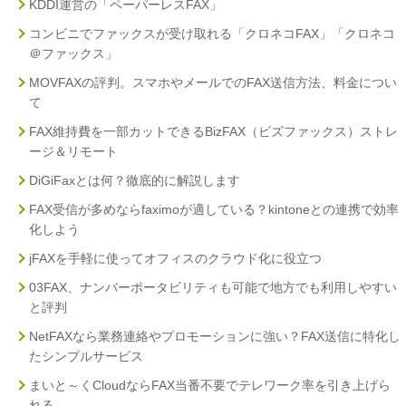
KDDI運営の「ペーパーレスFAX」
コンビニでファックスが受け取れる「クロネコFAX」「クロネコ
＠ファックス」
MOVFAXの評判。スマホやメールでのFAX送信方法、料金につい
て
FAX維持費を一部カットできるBizFAX（ビズファックス）ストレ
ージ＆リモート
DiGiFaxとは何？徹底的に解説します
FAX受信が多めならfaximoが適している？kintoneとの連携で効率
化しよう
jFAXを手軽に使ってオフィスのクラウド化に役立つ
03FAX、ナンバーポータビリティも可能で地方でも利用しやすい
と評判
NetFAXなら業務連絡やプロモーションに強い？FAX送信に特化し
たシンプルサービス
まいと～くCloudならFAX当番不要でテレワーク率を引き上げら
れる